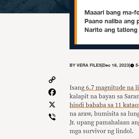
Maaari bang ma-fo
Paano naiiba ang p
Narito ang tatlon
BY
VERA FILES
|
Dec 18, 2023
|
5
Copy
Link
Isang
6.7 magnitude na 
Facebook
kalapit na bayan sa Sara
X
hindi bababa sa 11 katao
Viber
na araw, bumisita sa lu
Jr. upang pamahalaan ang
mga survivor ng lindol.