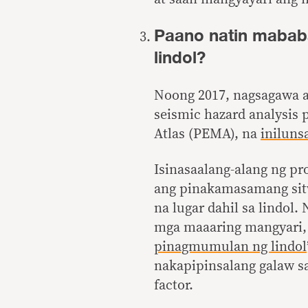
Paano natin mabab
lindol?
Noong 2017, nagsagawa an
seismic hazard analysis
Atlas (PEMA), na
iniluns
Isinasaalang-alang ng pr
ang pinakamasamang sitw
na lugar dahil sa lindol
mga maaaring mangyari, 
pinagmumulan ng lindol
nakapipinsalang galaw sa
factor.