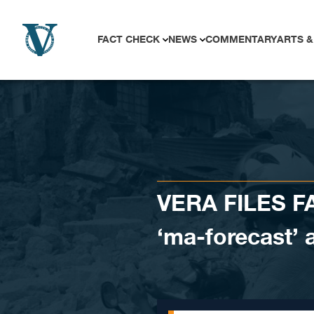
Skip to content
FACT CHECK
NEWS
COMMENTARY
ARTS &
VERA FILES F
‘ma-forecast’ 