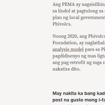
Ang PEMA ay nagsisilbing
sa lindol at pagtulong s
plan ng local governmen
Phivolcs.
Noong 2020, ang Phivolc
Foundation, ay naglatha
analysis model
para sa P
pagdidisenyo ng mas ligt
ang pag-retrofit ng mga 
nakatira dito.
May nakita ka bang kad
post na gusto mong i-f