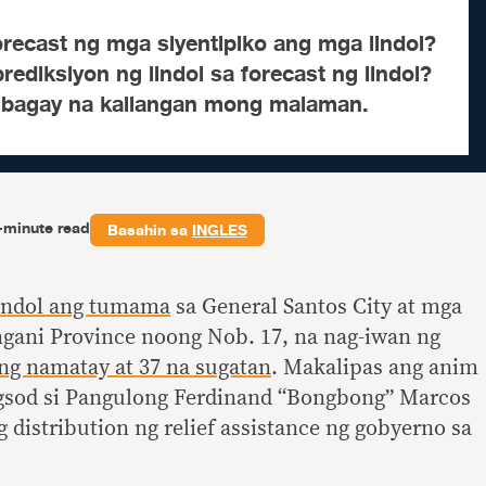
recast ng mga siyentipiko ang mga lindol?
rediksiyon ng lindol sa forecast ng lindol?
g bagay na kailangan mong malaman.
-minute read
Basahin sa
INGLES
lindol ang tumama
sa General Santos City at mga
ngani Province noong Nob. 17, na nag-iwan ng
ng namatay at 37 na sugatan
. Makalipas ang anim
ngsod si Pangulong Ferdinand “Bongbong” Marcos
 distribution ng relief assistance ng gobyerno sa