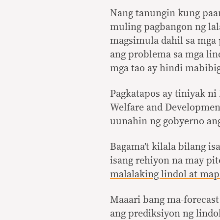
Nang tanungin kung paan
muling pagbangon ng lala
magsimula dahil sa mga 
ang problema sa mga lind
mga tao ay hindi mabibi
Pagkatapos ay tiniyak n
Welfare and Development 
uunahin ng gobyerno ang
Bagama’t kilala bilang is
isang rehiyon na may pit
malalaking lindol at ma
Maaari bang ma-forecast
ang prediksiyon ng lindol