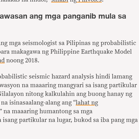
awasan ang mga panganib mula sa
g mga seismologist sa Pilipinas ng probabilistic
 para makagawa ng Philippine Earthquake Model
ad
noong 2018.
obabilistic seismic hazard analysis hindi lamang
asyon na maaaring mangyari sa isang partikular
. Nilalayon nitong kalkulahin ang buong hanay ng
na isinasaalang-alang ang “
lahat ng
” na maaaring humantong sa mga
 isang partikular na lugar, bukod sa iba pang mga