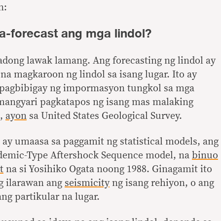
n:
a-forecast ang mga lindol?
tadong lawak lamang. Ang forecasting ng lindol ay
na magkaroon ng lindol sa isang lugar. Ito ay
 pagbibigay ng impormasyon tungkol sa mga
mangyari pagkatapos ng isang mas malaking
k,
ayon
sa United States Geological Survey.
l ay umaasa sa paggamit ng statistical models, ang
pidemic-Type Aftershock Sequence model, na
binuo
t
na si Yosihiko Ogata noong 1988. Ginagamit ito
g ilarawan ang
seismicity
ng isang rehiyon, o ang
ang partikular na lugar.