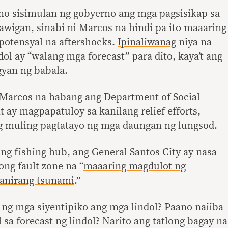
o sisimulan ng gobyerno ang mga pagsisikap sa
wigan, sinabi ni Marcos na hindi pa ito maaaring
potensyal na aftershocks.
Ipinaliwanag
niya na
ol ay “walang mga forecast” para dito, kaya’t ang
gyan ng babala.
i Marcos na habang ang Department of Social
ay magpapatuloy sa kanilang relief efforts,
 muling pagtatayo ng mga daungan ng lungsod.
ang fishing hub, ang General Santos City ay nasa
ong fault zone na “
maaaring magdulot ng
panirang tsunami
.”
 ng mga siyentipiko ang mga lindol? Paano naiiba
 sa forecast ng lindol? Narito ang tatlong bagay na