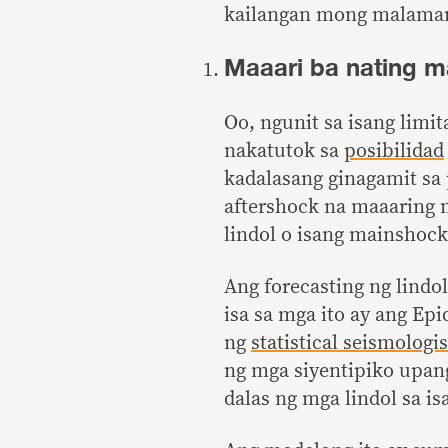
kailangan mong malama
Maaari ba nating m
Oo, ngunit sa isang limi
nakatutok sa
posibilidad
kadalasang ginagamit sa
aftershock na maaaring 
lindol o isang mainshoc
Ang forecasting ng lindo
isa sa mga ito ay ang E
ng
statistical seismologis
ng mga siyentipiko upan
dalas ng mga lindol sa is