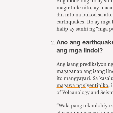
Ang modelong ito ay sum
magnitude nito, ay maaar
din nito na bukod sa af
earthquakes. Ito ay mga 
halip ay sanhi ng “
mga pu
Ano ang earthquake
ang mga lindol?
Ang isang prediksiyon ng
magaganap ang isang lind
ito mangyayari. Sa kasa
magawa ng siyentipiko
, 
of Volcanology and Seism
“Wala pang teknolohiya
at saan mangyayari ang m