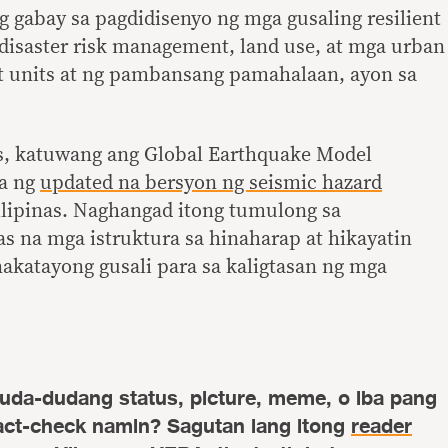
 gabay sa pagdidisenyo ng mga gusaling resilient
a disaster risk management, land use, at mga urban
t units at ng pambansang pamahalaan, ayon sa
s, katuwang ang Global Earthquake Model
la ng
updated na bersyon ng seismic hazard
ilipinas. Naghangad itong tumulong sa
as na mga istruktura sa hinaharap at hikayatin
nakatayong gusali para sa kaligtasan ng mga
uda-dudang status, picture, meme, o iba pang
act-check namin? Sagutan lang itong
reader