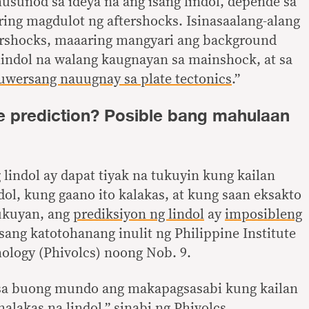
usunod sa ideya na ang isang lindol, depende sa
ing magdulot ng aftershocks. Isinasaalang-alang
tershocks, maaaring mangyari ang background
lindol na walang kaugnayan sa mainshock, at sa
wersang nauugnay sa plate tectonics
.”
 prediction? Posible bang mahulaan
 lindol ay dapat tiyak na tukuyin kung kailan
ol, kung gaano ito kalakas, at kung saan eksakto
lukuyan, ang
prediksiyon ng lindol
ay
imposibleng
isang katotohanang inulit ng Philippine Institute
ology (Phivolcs) noong Nob. 9.
 sa buong mundo ang makapagsasabi kung kailan
alakas na lindol,”
sinabi
ng
Phivolcs
.