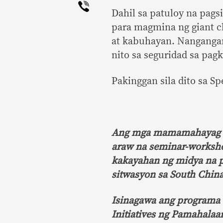
Viber
Dahil sa patuloy na pagsi
para magmina ng giant c
at kabuhayan. Nangangam
nito sa seguridad sa pag
Pakinggan sila dito sa S
Ang mga mamamahayag na
araw na seminar-worksho
kakayahan ng midya na p
sitwasyon sa South China
Isinagawa ang programa
Initiatives ng Pamahalaa