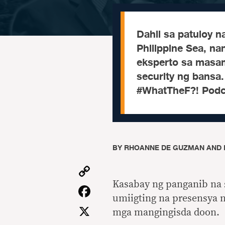
Dahil sa patuloy n
Philippine Sea, 
eksperto sa masam
security ng bansa.
#WhatTheF?! Podc
BY
RHOANNE DE GUZMAN AND 
Copy
Link
Kasabay ng panganib na s
Facebook
umiigting na presensya 
X
mga mangingisda doon.