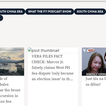
UTH CHINA SEA
WHAT THE F?! PODCAST SHOW
SOUTH CHINA SEA
A
VERA FILES FACT
CHECK: Marcos Jr.
falsely claims West PH
Sea dispute ‘only became
de of
Just tiis na 
an election issue’ in the
bales
sa dilim?
May 2022 polls
ear the brunt
ncursion in
ine Sea