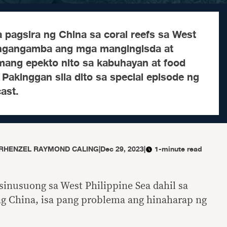
a pagsira ng China sa coral reefs sa West
nangangamba ang mga mangingisda at
ang epekto nito sa kabuhayan at food
 Pakinggan sila dito sa special episode ng
ast.
RHENZEL RAYMOND CALING
|
Dec 29, 2023
|
1-minute read
inusuong sa West Philippine Sea dahil sa
ng China, isa pang problema ang hinaharap ng