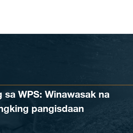
g sa WPS: Winawasak na
ngking pangisdaan