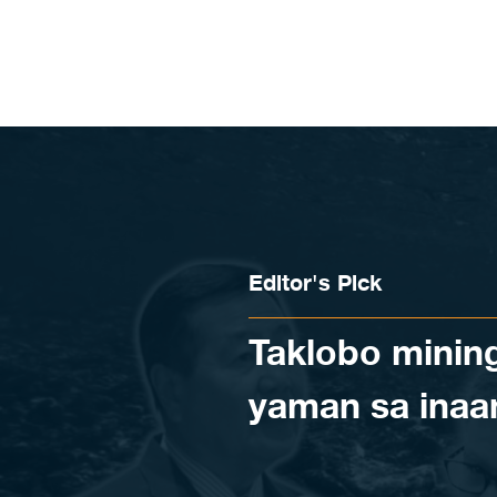
Skip to content
Editor's Pick
Taklobo minin
yaman sa inaa