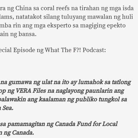
ra ng China sa coral reefs na tirahan ng mga isda
lams, natatakot silang tuluyang mawalan ng huli
ba rin ang mga eksperto sa magiging epekto
kain ng bansa.
pecial Episode ng What The F?! Podcast:
 gumawa ng ulat na ito ay lumahok sa tatlong
p ng VERA Files na naglayong paunlarin ang
alawakin ang kaalaman ng publiko tungkol sa
 Sea.
 sa pamamagitan ng Canada Fund for Local
n ng Canada.