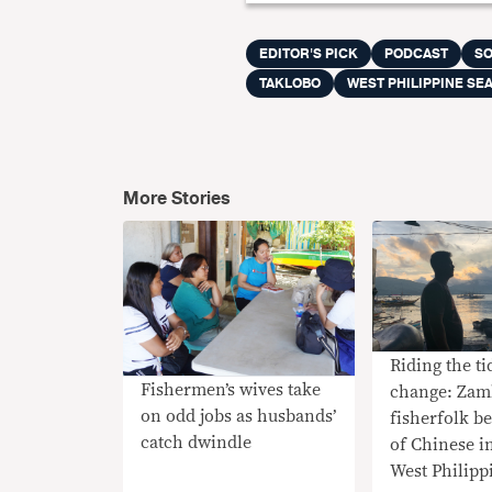
EDITOR'S PICK
PODCAST
SO
TAKLOBO
WEST PHILIPPINE SE
More Stories
Riding the ti
Fishermen’s wives take
change: Zam
on odd jobs as husbands’
fisherfolk b
catch dwindle
of Chinese i
West Philipp