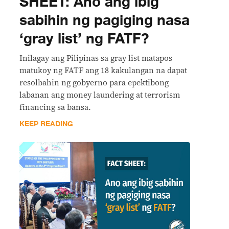
SHEET: Ano ang ibig
sabihin ng pagiging nasa
‘gray list’ ng FATF?
Inilagay ang Pilipinas sa gray list matapos
matukoy ng FATF ang 18 kakulangan na dapat
resolbahin ng gobyerno para epektibong
labanan ang money laundering at terrorism
financing sa bansa.
KEEP READING