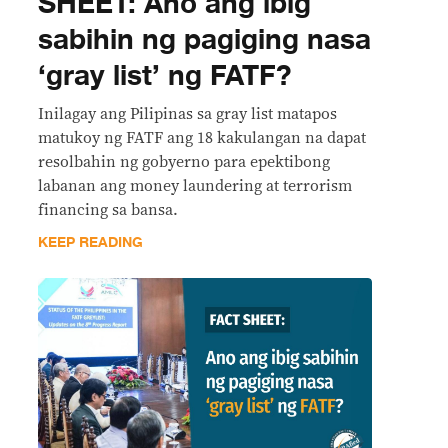
SHEET: Ano ang ibig
sabihin ng pagiging nasa
‘gray list’ ng FATF?
Inilagay ang Pilipinas sa gray list matapos
matukoy ng FATF ang 18 kakulangan na dapat
resolbahin ng gobyerno para epektibong
labanan ang money laundering at terrorism
financing sa bansa.
KEEP READING